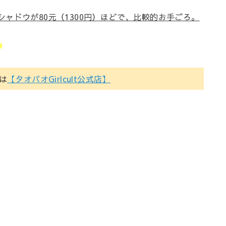
シャドウが80元（1300円）ほどで、比較的お手ごろ。
。
方は
【タオバオGirlcult公式店】