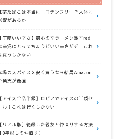
紅茶たばこは本当にニコチンフリー？人体に
影響があるか
【丁度いい辛さ】農心の辛ラーメン激辛red
は辛党にとってちょうどいい辛さだぞ！これ
は買うしかない
本場のスパイスを安く買うなら結局Amazon
か楽天が最強
【アイス全品半額】ロピアでアイスの半額セ
ール！これは行くしかない
【リアル版】絶縁した親友と仲直りする方法
【8年越しの仲直り】