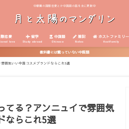
中華圏の国際恋愛とか中国語の話を主に更新中
際恋愛
留学
中国語
雑記
ホストファミリ
tional love
Study abroad
Chinese
Notes
Hostfamily
教科書には載っていない中国語
で雰囲気いい中国コスメブランドならこれ5選
ってる？アンニュイで雰囲気
ドならこれ5選