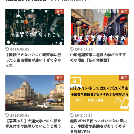
留学
留学
2020.03.05
2019.07.25
中国語できないのに中国留学に行
中国短期留学に北京大学がおすす
ったら生活環境が違いすぎて辛か
めな理由【私の体験談】
った
留学
留学
2020.03.04
2019.06.30
【写真あり】大連大学での生活を
無料VPNを使ってはいけない理由
写真付きで説明していこうと思う
と、中国留学経験者がおすすめす
る有料VPN