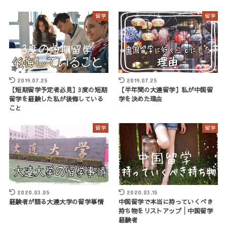
留学
留学
2019.07.25
2019.07.25
【短期留学予定者必見】3度の短期
【半年間の大連留学】私が中国留
留学を経験した私が後悔している
学を決めた理由
こと
留学
留学
2020.03.05
2020.03.15
経験者が語る大連大学の留学事情
中国留学で本当に持っていくべき
持ち物をリストアップ│中国留学
経験者