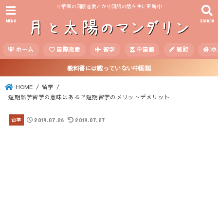
中華圏の国際恋愛とか中国語の話を主に更新中
MENU
SEARCH
ホーム
国際恋愛
留学
中国語
雑記
ホ
教科書には載っていない中国語
HOME
留学
短期語学留学の意味はある？短期留学のメリットデメリット
2019.07.26
2019.07.27
留学