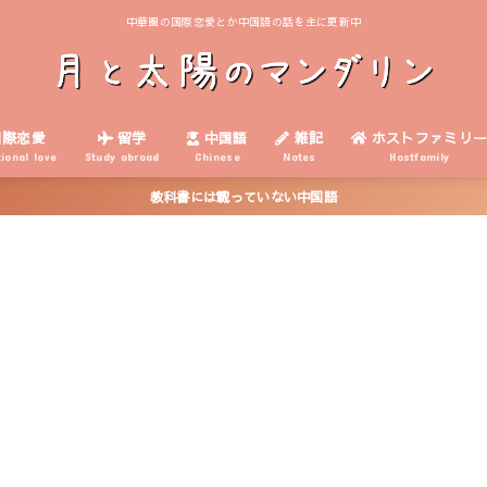
中華圏の国際恋愛とか中国語の話を主に更新中
際恋愛
留学
中国語
雑記
ホストファミリ
tional love
Study abroad
Chinese
Notes
Hostfamily
教科書には載っていない中国語