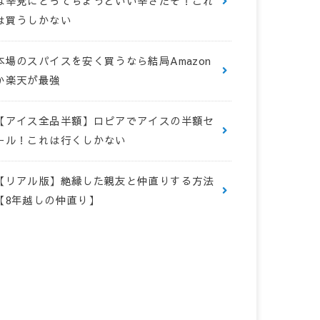
は辛党にとってちょうどいい辛さだぞ！これ
は買うしかない
本場のスパイスを安く買うなら結局Amazon
か楽天が最強
【アイス全品半額】ロピアでアイスの半額セ
ール！これは行くしかない
【リアル版】絶縁した親友と仲直りする方法
【8年越しの仲直り】