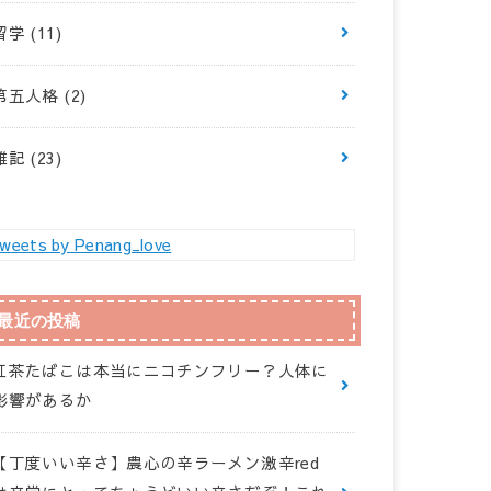
留学
(11)
第五人格
(2)
雑記
(23)
weets by Penang_love
最近の投稿
紅茶たばこは本当にニコチンフリー？人体に
影響があるか
【丁度いい辛さ】農心の辛ラーメン激辛red