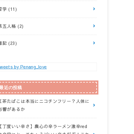
留学
(11)
第五人格
(2)
雑記
(23)
weets by Penang_love
最近の投稿
紅茶たばこは本当にニコチンフリー？人体に
影響があるか
【丁度いい辛さ】農心の辛ラーメン激辛red