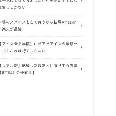
は辛党にとってちょうどいい辛さだぞ！これ
は買うしかない
本場のスパイスを安く買うなら結局Amazon
か楽天が最強
【アイス全品半額】ロピアでアイスの半額セ
ール！これは行くしかない
【リアル版】絶縁した親友と仲直りする方法
【8年越しの仲直り】