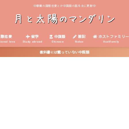
中華圏の国際恋愛とか中国語の話を主に更新中
際恋愛
留学
中国語
雑記
ホストファミリ
tional love
Study abroad
Chinese
Notes
Hostfamily
教科書には載っていない中国語