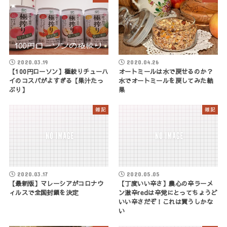
2020.03.19
2020.04.26
【100円ローソン】極絞りチューハ
オートミールは水で戻せるのか？
イのコスパがよすぎる【果汁たっ
水でオートミールを戻してみた結
ぷり】
果
雑記
雑記
2020.03.17
2020.05.05
【最新版】マレーシアがコロナウ
【丁度いい辛さ】農心の辛ラーメ
ィルスで全国封鎖を決定
ン激辛redは辛党にとってちょうど
いい辛さだぞ！これは買うしかな
い