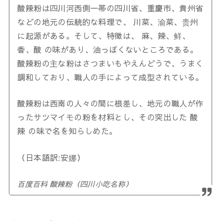
酸辣粉は四川河西側一帯の四川省、重慶市、貴州省
などの地元の伝統的な料理で、 川菜、渝菜、贵州
に起源がある。そして、特徴は、 麻、辣、鲜、
香、酸 の味があり、油っぽくないところである。
酸辣粉の主な粉はさつまいもやえんどうで、うまく
調和しており、職人の手によって成型されている。
酸辣粉は西南の人々の間に根差し、地元の職人が作
ったサツマイモの粉を材料とし、その突出した 酸
辣 の味で名を知らしめた。
（日本語訳:安娜）
百度百科 酸辣粉（四川小吃名称）