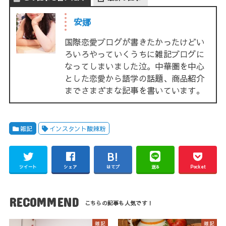
安娜
国際恋愛ブログが書きたかったけどい
ろいろやっていくうちに雑記ブログに
なってしまいました泣。中華圏を中心
とした恋愛から語学の話題、商品紹介
までさまざまな記事を書いています。
雑記
インスタント酸辣粉
ツイート
シェア
はてブ
送る
Pocket
RECOMMEND
雑記
雑記