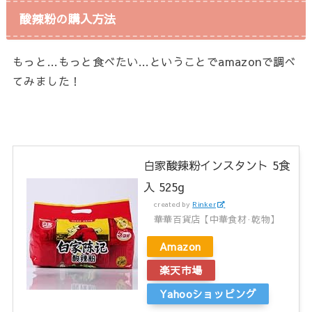
酸辣粉の購入方法
もっと…もっと食べたい…ということでamazonで調べ
てみました！
白家酸辣粉インスタント 5食
入 525g
created by
Rinker
華華百貨店【中華食材·乾物】
Amazon
楽天市場
Yahooショッピング