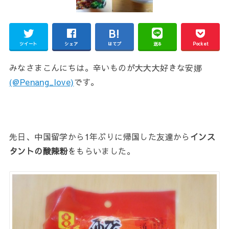
ツイート
シェア
はてブ
送る
Pocket
みなさまこんにちは。辛いものが大大大好きな安娜
(@Penang_love)
です。
先日、中国留学から1年ぶりに帰国した友達から
インス
タントの酸辣粉
をもらいました。