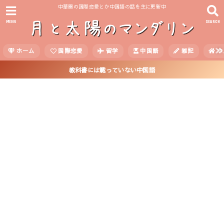
中華圏の国際恋愛とか中国語の話を主に更新中
MENU
SEARCH
ホーム
国際恋愛
留学
中国語
雑記
ホ
教科書には載っていない中国語